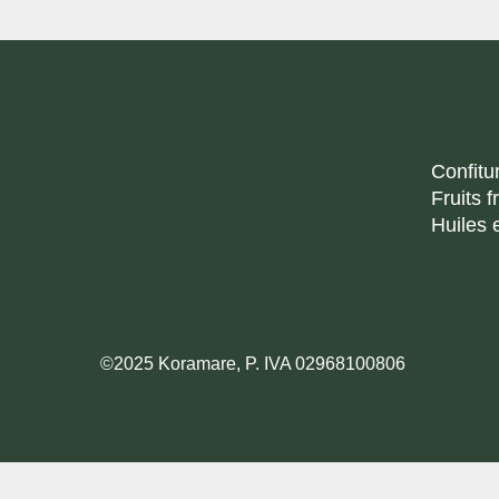
Produi
Confitu
Fruits f
Huiles 
©2025 Koramare, P. IVA 02968100806